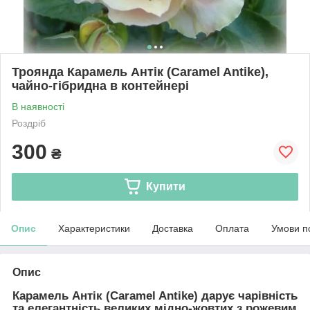
Троянда Карамель Антік (Caramel Antike),
чайно-гібридна в контейнері
В наявності
Роздріб
300
₴
Купити
Опис
Характеристики
Доставка
Оплата
Умови п
Опис
Карамель Антік (Caramel Antike)
дарує чарівність
та елегантність великих мідно-жовтих з рожевим