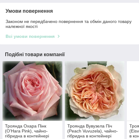
Умови повернення
Законом не передбачено повернення та обмін даного товару
належної якості
Всі умови повернення
Подібні товари компанії
Троянда Охара Пінк
Троянда Вувузела Піч
Тро
(O'Hara Pink), чайно-
(Peach Vuvuzela), чайно-
(Eis
гібридна в контейнері
гібридна в контейнері
в ко