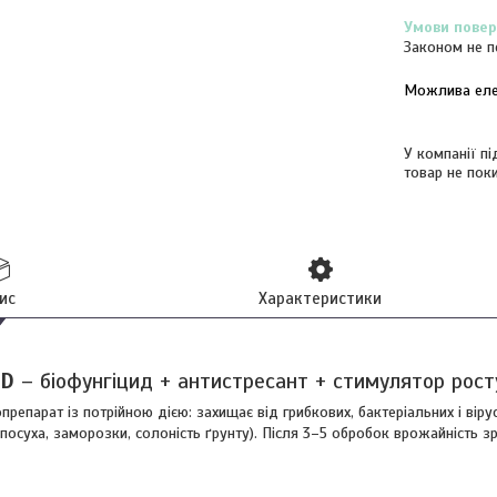
Законом не п
У компанії п
товар не пок
ис
Характеристики
RD
– біофунгіцид + антистресант + стимулятор рост
препарат із потрійною дією: захищає від грибкових, бактеріальних і віру
(посуха, заморозки, солоність ґрунту). Після 3–5 обробок врожайність з