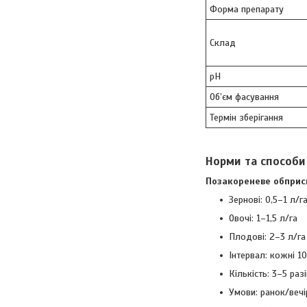
Форма препарату
Склад
pH
Об’єм фасування
Термін зберігання
Норми та способи
Позакореневе обприс
Зернові: 0,5–1 л/г
Овочі: 1–1,5 л/га
Плодові: 2–3 л/га
Інтервал: кожні 1
Кількість: 3–5 раз
Умови: ранок/вечі