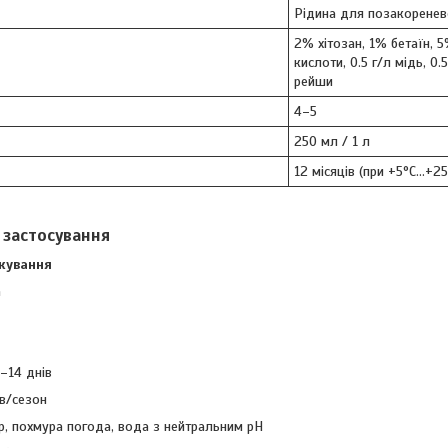
Рідина для позакоренев
2% хітозан, 1% бетаїн, 
кислоти, 0.5 г/л мідь, 0.
рейши
4–5
250 мл / 1 л
12 місяців (при +5°C…+2
 застосування
кування
а
0–14 днів
ів/сезон
р, похмура погода, вода з нейтральним pH