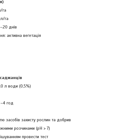
я)
л/га
 л/га
4–20 днів
ня: активна вегетація
 саджанців
10 л води (0,5%)
2–4 год
стю засобів захисту рослин та добрив
жними розчинами (pH > 7)
ішуванням провести тест