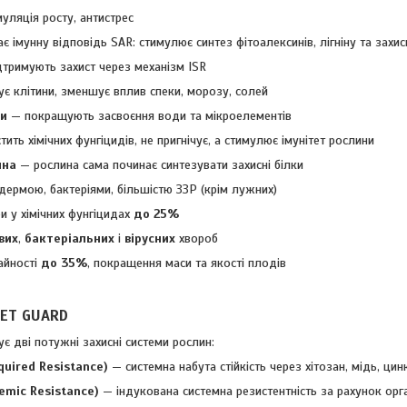
имуляція росту, антистрес
є імунну відповідь SAR: стимулює синтез фітоалексинів, лігніну та захис
тримують захист через механізм ISR
ує клітини, зменшує вплив спеки, морозу, солей
ти
— покращують засвоєння води та мікроелементів
істить хімічних фунгіцидів, не пригнічує, а стимулює імунітет рослини
ина
— рослина сама починає синтезувати захисні білки
дермою, бактеріями, більшістю ЗЗР (крім лужних)
 у хімічних фунгіцидах
до 25%
вих
,
бактеріальних
і
вірусних
хвороб
айності
до 35%
, покращення маси та якості плодів
MET GUARD
 дві потужні захисні системи рослин:
quired Resistance)
— системна набута стійкість через хітозан, мідь, цин
temic Resistance)
— індукована системна резистентність за рахунок орг