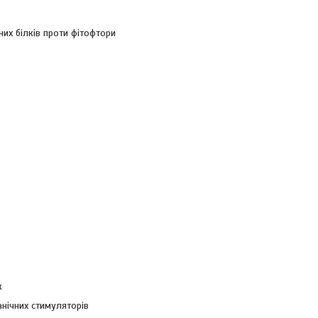
них білків проти фітофтори
к
анічних стимуляторів