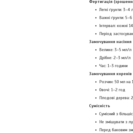
Фертигація (зрошенн
Легкі ґрунти: 3–4 
Важкі ґрунти: 5–6
Інтервал: кожні 1
Період застосуван
Замочування насіння
Велике: 3–5 мл/л
Дрібне: 2–3 мл/л
Час: 1–3 години
Замочування коренів
Розчин: 50 мл на 
Овочі: 1–2 год
Плодові дерева: 
Сумісність
Сумісний з більші
Не змішувати з лу
Перед баковим зм