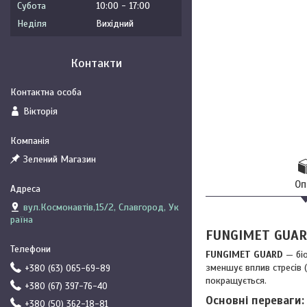
Субота
10:00
17:00
Неділя
Вихідний
Контакти
Вікторія
Зелений Магазин
Оп
вул.Космонавтів,15/2, Славгород, Ук
раїна
FUNGIMET GUA
FUNGIMET GUARD
— біо
зменшує вплив стресів 
+380 (63) 065-69-89
покращується.
+380 (67) 397-76-40
Основні переваги:
+380 (50) 362-18-81