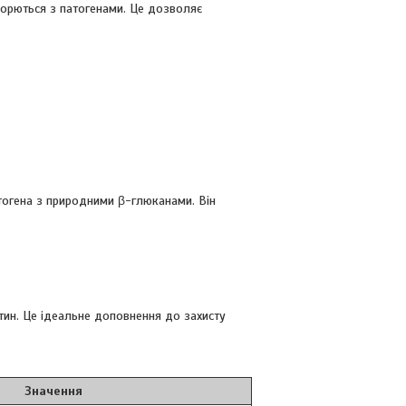
 борються з патогенами. Це дозволяє
огена з природними β-глюканами. Він
ітин. Це ідеальне доповнення до захисту
Значення