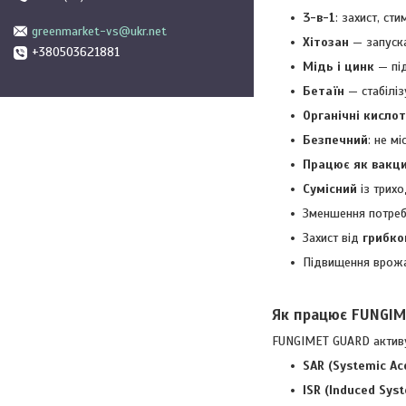
3-в-1
: захист, ст
greenmarket-vs@ukr.net
Хітозан
— запуска
+380503621881
Мідь і цинк
— під
Бетаїн
— стабіліз
Органічні кисло
Безпечний
: не м
Працює як вакц
Сумісний
із трихо
Зменшення потреби
Захист від
грибко
Підвищення врож
Як працює FUNGI
FUNGIMET GUARD активує
SAR (Systemic Ac
ISR (Induced Sys