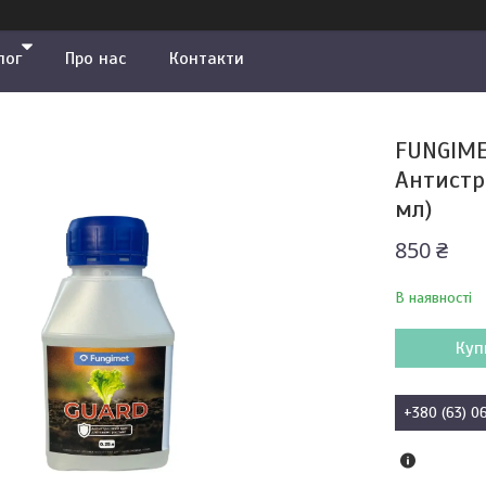
лог
Про нас
Контакти
FUNGIME
Антистр
мл)
850 ₴
В наявності
Куп
+380 (63) 0