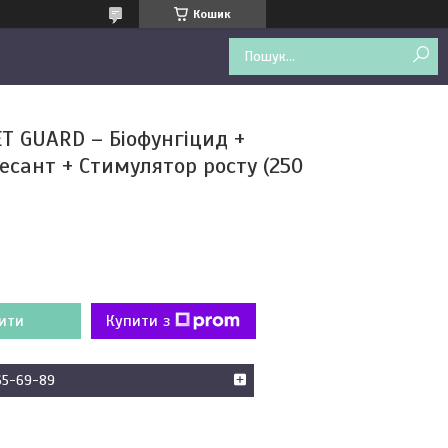
Кошик
T GUARD – Біофунгіцид +
есант + Стимулятор росту (250
ити
Купити з
65-69-89