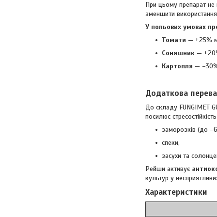
При цьому препарат не 
зменшити використання
У польових умовах пр
Томати
— +25% м
Соняшник
— +20%
Картопля
— –30%
Додаткова перев
До складу FUNGIMET G
посилює стресостійкість
заморозків (до –6
спеки,
засухи та солонце
Рейши активує
антиок
культур у несприятливи
Характеристики