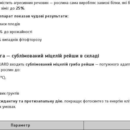
містить агресивних речовин — рослина сама виробляє захисні білки, які
 хімії до
25%
.
епарат показав чудові результати:
аси плодів
 до врожайності
 випадків фітофторозу
ага —
сублімований міцелій рейши
в складі
UARD входить
сублімований міцелій гриба рейши
— потужного адапт
 рослин до:
°C),
вих ґрунтів
сидантну та протизапальну дію
, покращує фотосинтез та енергію кл
х умовах.
Параметр