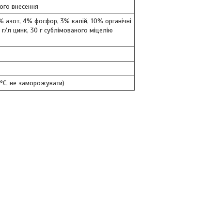
ого внесення
5% азот, 4% фосфор, 3% калій, 10% органічні
5 г/л цинк, 30 г сублімованого міцелію
5°C, не заморожувати)