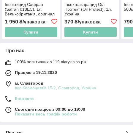
Інсектицид Сафран
Інсектоакарацид Оіл
Інсе
(Safran 018EC), 1л,
Протект (Oil Protect), 1л,
500м
Великобританія, оригінал
Україна
1 950
370
790
₴/упаковка
₴/упаковка
Купити
Купити
Про нас
100% позитивних з 119 відгуків за рік
Працює з 19.11.2020
м. Славгород
вул.Космонавтів,15/2, Славгород, Україна
Контакти
Сьогодні працює з 09:00 до 19:00
Показати весь графік роботи
Про нас