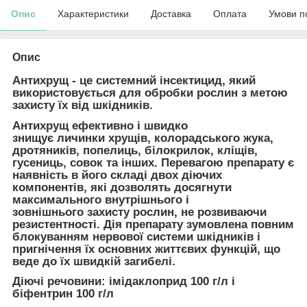
Опис
Характеристики
Доставка
Оплата
Умови п
Опис
Антихрущ
- це системний інсектицид, який
використовується для обробки рослин з метою
захисту їх від шкідників.
Антихрущ
ефективно і швидко
знищує личинки хрущів, колорадського жука,
дротяників, попелиць, білокрилок, кліщів,
гусениць, совок та інших. Перевагою препарату є
наявність в його складі двох діючих
компонентів, які дозволять досягнути
максимального внутрішнього і
зовнішнього захисту рослин, не розвиваючи
резистентності. Дія препарату зумовлена повним
блокуванням нервової системи шкідників і
пригнічення їх основних життєвих функцій, що
веде до їх швидкій загибелі.
Діючі речовини
: імідаклоприд 100 г/л і
біфентрин 100 г/л