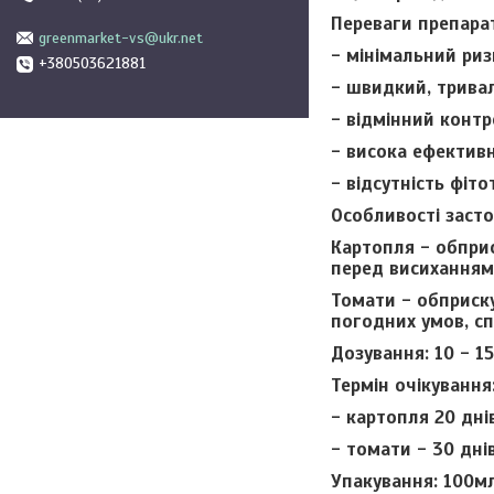
Переваги препарат
greenmarket-vs@ukr.net
- мінімальний риз
+380503621881
- швидкий, тривал
- відмінний контр
- висока ефективн
- відсутність фіто
Особливості засто
Картопля -
обприс
перед висиханням
Томати
- обприск
погодних умов, сп
Дозування:
10 - 1
Термін очікування
- картопля 20 днів
- томати - 30 дні
Упакування:
100м