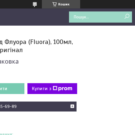
Кошик
 Флуора (Fluora), 100мл,
оригінал
аковка
ити
Купити з
65-69-89