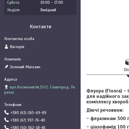
Субота
10:00
17:00
Неділя
Вихідний
Контакти
Вікторія
Зелений Магазин
Оп
вул.Космонавтів,15/2, Славгород, Ук
Флуора (Fluora)
- 
раїна
для надійного зах
комплексу хвороб.
Діючі речовини:
+380 (63) 065-69-89
- флуазинам 300 г
+380 (67) 397-76-40
- ціазофамід 100 
+380 (50) 362-18-81