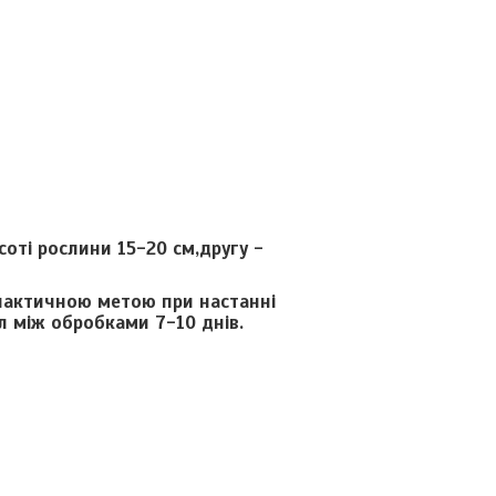
оті рослини 15-20 см,другу -
ілактичною метою при настанні
л між обробками 7-10 днів.