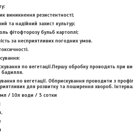
у:
ик виникнення резистентності;
ий та надійний захист культур;
оль фітофторозу бульб картоплі;
ість за несприятливих погодних умов.
токсичності.
сування:
кування по вегетації.Першу обробку проводять при вис
 бадилля.
ування по вегетації. Обприскування проводити з проф
риятливих для розвитку та поширення хвороб. Інтерва
5мл / 10л води / 3 сотки
:
,
в
л