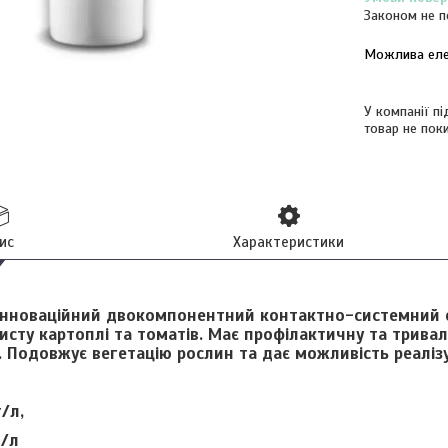
Законом не п
У компанії п
товар не пок
ис
Характеристики
інноваційний двокомпонентний контактно-системний ф
исту картоплі та томатів. Має профілактичну та тривал
 Подовжує вегетацію рослин та дає можливість реаліз
/л,
г/л