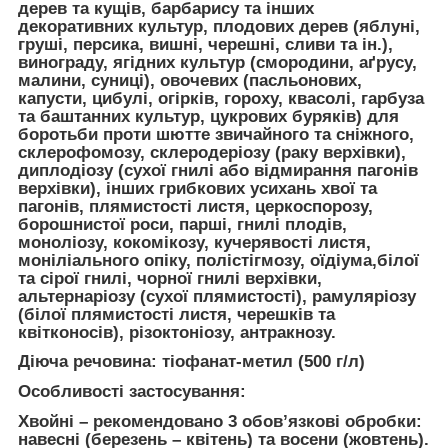
дерев та кущів, барбарису та інших
декоративних культур, плодових дерев (яблуні,
груші, персика, вишні, черешні, сливи та ін.),
винограду, ягідних культур (смородини, аґрусу,
малини, суниці), овочевих (пасльонових,
капусти, цибулі, огірків, гороху, квасолі, гарбуза
та баштанних культур, цукрових буряків) для
боротьби проти шютте звичайного та сніжного,
склерофомозу, склеродеріозу (раку верхівки),
диплодіозу (сухої гнилі або відмирання пагонів
верхівки), інших грибкових усихань хвої та
пагонів, плямистості листя, церкоспорозу,
борошнистої роси, парші, гнилі плодів,
моноліозу, кокомікозу, кучерявості листя,
моніліального опіку, полістігмозу, оїдіума,білої
та сірої гнилі, чорної гнилі верхівки,
альтернаріозу (сухої плямистості), рамуляріозу
(білої плямистості листя, черешків та
квітконосів), різоктоніозу, антракнозу.
Діюча речовина:
тіофанат-метил (500 г/л)
Особливості застосування:
Хвойні
– рекомендовано 3 обов’язкові обробки:
навесні (березень – квітень) та восени (жовтень).