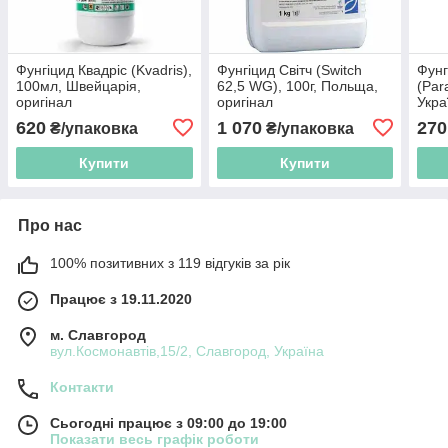
Фунгіцид Квадріс (Kvadris),
Фунгіцид Світч (Switch
Фунг
100мл, Швейцарія,
62,5 WG), 100г, Польща,
(Par
оригінал
оригінал
Укра
620
1 070
270
₴/упаковка
₴/упаковка
Купити
Купити
Про нас
100% позитивних з 119 відгуків за рік
Працює з 19.11.2020
м. Славгород
вул.Космонавтів,15/2, Славгород, Україна
Контакти
Сьогодні працює з 09:00 до 19:00
Показати весь графік роботи