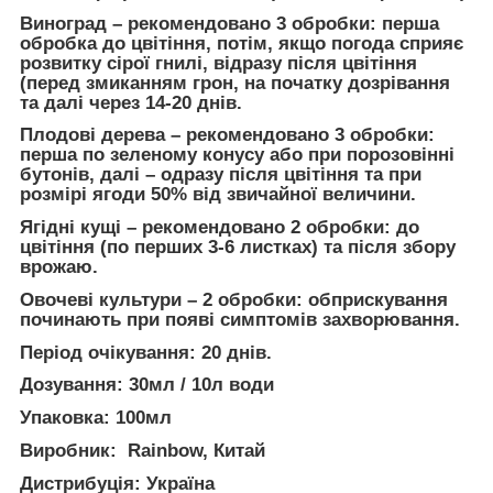
Виноград
– рекомендовано 3 обробки: перша
обробка до цвітіння, потім, якщо погода сприяє
розвитку сірої гнилі, відразу після цвітіння
(перед змиканням грон, на початку дозрівання
та далі через 14-20 днів.
Плодові дерева
– рекомендовано 3 обробки:
перша по зеленому конусу або при порозовінні
бутонів, далі – одразу після цвітіння та при
розмірі ягоди 50% від звичайної величини.
Ягідні кущі
– рекомендовано 2 обробки: до
цвітіння (по перших 3-6 листках) та після збору
врожаю.
Овочеві культури
– 2 обробки: обприскування
починають при появі симптомів захворювання.
Період очікування:
20 днів.
Дозування:
30мл / 10л води
Упаковка:
100мл
Виробник:
Rainbow, Китай
Дистрибуція: Україна