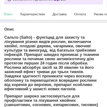
Опис
Характеристики
Доставка
Оплата
Умови п
Опис
Сальто (Salto)
- фунгіцид для захисту та
лікування різних видів рослин, включаючи
хвойні, плодові дерева, чагарники, овочеві
культури та виноград, від багатьох грибкових
інфекцій. Препарат швидко проникає у тканини
рослини та починає свою антимікотичну дію
протягом перших 24 годин після обробки.
Рослина абсорбує засіб за 30 хвилин та його
захисний ефект триває до трьох тижнів.
Завдяки здатності проникати через воскову
оболонку та переміщатися всередині рослини
від коренів до верхівок, препарат особливо
ефективний у захисті нових пагонів.
Препарат широко застосовується для
профілактики та лікування хвойних
(самшитових, соснових, кипарисових, тисових)