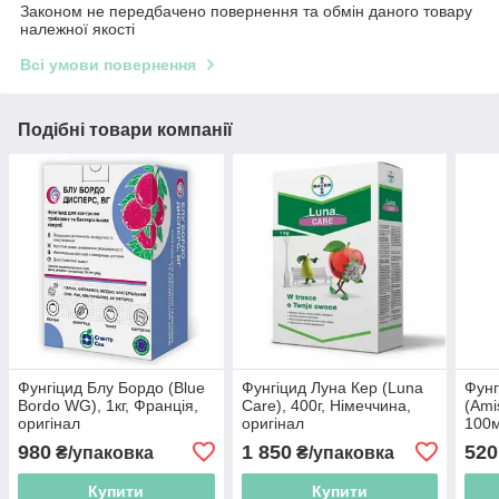
Законом не передбачено повернення та обмін даного товару
належної якості
Всі умови повернення
Подібні товари компанії
Фунгіцид Блу Бордо (Blue
Фунгіцид Луна Кер (Luna
Фунг
Bordo WG), 1кг, Франція,
Care), 400г, Німеччина,
(Ami
оригінал
оригінал
100м
ориг
980
1 850
520
₴/упаковка
₴/упаковка
Купити
Купити