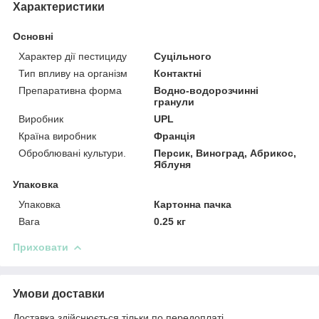
Характеристики
Основні
Характер дії пестициду
Суцільного
Тип впливу на організм
Контактні
Препаративна форма
Водно-водорозчинні
гранули
Виробник
UPL
Країна виробник
Франція
Оброблювані культури.
Персик, Виноград, Абрикос,
Яблуня
Упаковка
Упаковка
Картонна пачка
Вага
0.25 кг
Приховати
Умови доставки
Доставка здійснюється тільки по передоплаті.