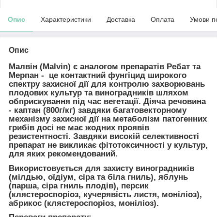
Опис
Характеристики
Доставка
Оплата
Умови п
Опис
Малвін (Malvin)
є аналогом препаратів Ребат та
Мерпан - це контактний фунгіцид широкого
спектру захисної дії для контролю захворювань
плодових культур та виноградників шляхом
обприскування під час вегетації. Діяча речовина
-
каптан
(800г/кг) завдяки багатовекторному
механізму захисної дії на метаболізм патогенних
грибів досі не має жодних проявів
резистентності. Завдяки високій селективності
препарат не викликає фітотоксичності у культур,
для яких рекомендований.
Використовується для захисту виноградників
(мілдью, оїдіум, сіра та біла гниль), яблунь
(парша, сіра гниль плодів), персик
(клястероспоріоз, кучерявість листя, моніліоз),
абрикос (клястероспоріоз, моніліоз).