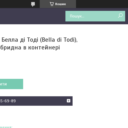
Кошик
Белла ді Тоді (Bella di Todi),
ібридна в контейнері
ити
65-69-89