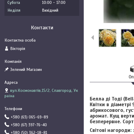
Субота
10:00
17:00
Неділя
Вихідний
Контакти
Вікторія
Зелений Магазин
Оп
вул.Космонавтів,15/2, Славгород, Ук
раїна
Белла ді Тоді (Bell
Квітки в діаметрі
абрикосового, гус
аромат. Кущ верти
+380 (63) 065-69-89
безперервне. Сорт
+380 (67) 397-76-40
Світові нагороди:
+380 (50) 362-18-81