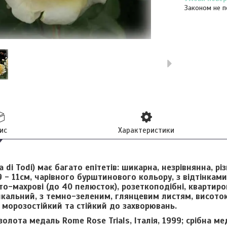
Законом не п
ис
Характеристики
a di Todi)
має багато епітетів: шикарна, незрівнянна, різ
 9 - 11см, чарівного бурштинового кольору, з відтінка
то-махрові (до 40 пелюсток), розеткоподібні, квартир
кальний, з темно-зеленим, глянцевим листям, висотою
 морозостійкий та стійкий до захворювань.
золота медаль Rome Rose Trials, Італія, 1999; срібна мед