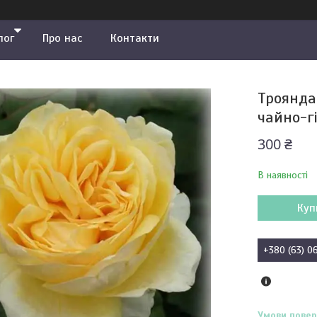
лог
Про нас
Контакти
Троянда 
чайно-г
300 ₴
В наявності
Куп
+380 (63) 0